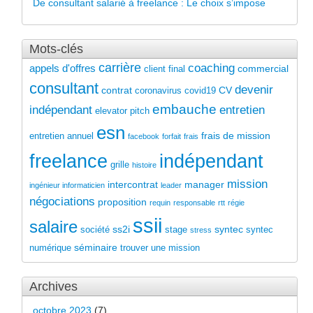
De consultant salarié à freelance : Le choix s’impose
Mots-clés
carrière
coaching
appels d'offres
commercial
client final
consultant
devenir
contrat
CV
coronavirus
covid19
embauche
indépendant
entretien
elevator pitch
esn
frais de mission
entretien annuel
facebook
forfait
frais
freelance
indépendant
grille
histoire
mission
intercontrat
manager
ingénieur informaticien
leader
négociations
proposition
requin
responsable
rtt
régie
ssii
salaire
ss2i
syntec
société
stage
syntec
stress
séminaire
numérique
trouver une mission
Archives
octobre 2023
(7)