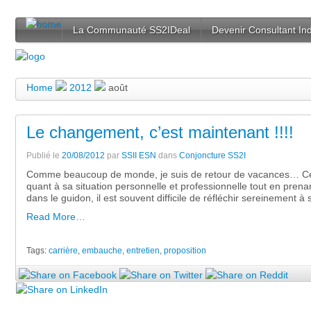
La Communauté SS2IDeal
Devenir Consultant I
Home
2012
août
Le changement, c’est maintenant !!!!
Publié le
20/08/2012
par
SSII ESN
dans
Conjoncture SS2I
Comme beaucoup de monde, je suis de retour de vacances… Ces 
quant à sa situation personnelle et professionnelle tout en prenan
dans le guidon, il est souvent difficile de réfléchir sereinement à 
Read More…
Tags:
carrière
,
embauche
,
entretien
,
proposition