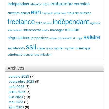
embauche
indépendant
entretien
elevator pitch
esn
frais de mission
entretien annuel
facebook
forfait
frais
freelance
indépendant
grille
histoire
ingénieur
mission
intercontrat
manager
informaticien
leader
salaire
négociations
proposition
requin
responsable
rtt
régie
ssii
ss2i
syntec
société
stage
syntec numérique
stress
séminaire
trouver une mission
Archives
octobre 2023
(7)
septembre 2023
(8)
août 2023
(6)
juillet 2023
(8)
juin 2023
(10)
mai 2023
(9)
avril 2023
(8)