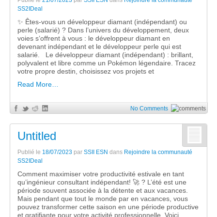
Publié le
21/07/2023
par
SSII ESN
dans
Rejoindre la communauté
SS2IDeal
✨ Êtes-vous un développeur diamant (indépendant) ou
perle (salarié) ? Dans l’univers du développement, deux
voies s’offrent à vous : le développeur diamant en
devenant indépendant et le développeur perle qui est
salarié. Le développeur diamant (indépendant) : brillant,
polyvalent et libre comme un Pokémon légendaire. Tracez
votre propre destin, choisissez vos projets et
Read More…
No Comments
Untitled
Publié le
18/07/2023
par
SSII ESN
dans
Rejoindre la communauté
SS2IDeal
Comment maximiser votre productivité estivale en tant
qu’ingénieur consultant indépendant! 🚀 ? L’été est une
période souvent associée à la détente et aux vacances.
Mais pendant que tout le monde par en vacances, vous
pouvez transformer cette saison en une période productive
et gratifiante pour votre activité professionnelle. Voici