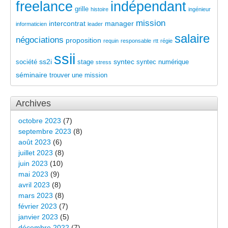
freelance
indépendant
grille
histoire
ingénieur
mission
intercontrat
manager
informaticien
leader
salaire
négociations
proposition
requin
responsable
rtt
régie
ssii
ss2i
syntec
société
stage
syntec numérique
stress
séminaire
trouver une mission
Archives
octobre 2023
(7)
septembre 2023
(8)
août 2023
(6)
juillet 2023
(8)
juin 2023
(10)
mai 2023
(9)
avril 2023
(8)
mars 2023
(8)
février 2023
(7)
janvier 2023
(5)
décembre 2022
(7)