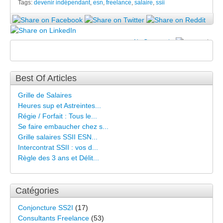
Tags:
devenir indépendant
,
esn
,
freelance
,
salaire
,
ssii
No Comments
Best Of Articles
Grille de Salaires
Heures sup et Astreintes...
Régie / Forfait : Tous le...
Se faire embaucher chez s...
Grille salaires SSII ESN...
Intercontrat SSII : vos d...
Règle des 3 ans et Délit...
Catégories
Conjoncture SS2I
(17)
Consultants Freelance
(53)