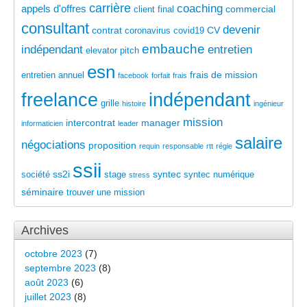
carrière
coaching
appels d'offres
commercial
client final
consultant
devenir
contrat
CV
coronavirus
covid19
embauche
indépendant
entretien
elevator pitch
esn
frais de mission
entretien annuel
facebook
forfait
frais
freelance
indépendant
grille
histoire
ingénieur
mission
intercontrat
manager
informaticien
leader
salaire
négociations
proposition
requin
responsable
rtt
régie
ssii
ss2i
syntec
société
stage
syntec numérique
stress
séminaire
trouver une mission
Archives
octobre 2023
(7)
septembre 2023
(8)
août 2023
(6)
juillet 2023
(8)