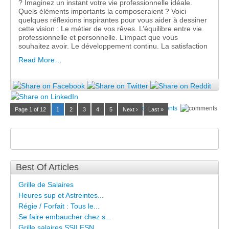
? Imaginez un instant votre vie professionnelle idéale.
Quels éléments importants la composeraient ? Voici
quelques réflexions inspirantes pour vous aider à dessiner
cette vision : Le métier de vos rêves. L’équilibre entre vie
professionnelle et personnelle. L’impact que vous
souhaitez avoir. Le développement continu. La satisfaction
Read More…
No Comments
Page 1 of 12
1
2
3
4
5
Next ›
Last »
Best Of Articles
Grille de Salaires
Heures sup et Astreintes...
Régie / Forfait : Tous le...
Se faire embaucher chez s...
Grille salaires SSII ESN...