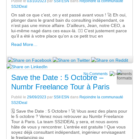
Publié le
03/10/2023
par
SSII ESN
dans
Rejoindre la communauté
SS2IDeal
On sait ce que c’est, on y est passé avant vous ! 🚀 Eh oui,
plonger dans le grand bain du consulting indépendant, ce
n’est pas une mince affaire. D’ailleurs, Jean, notre CEO, a
lui-même nagé dans ces eaux-là. 🏊‍♂️ C’est justement parce
qu’il a été à votre place qu’on a ce petit truc en
Read More…
No Comments
Save the Date : 5 Octobre –
Numbr Freelance Tour à Paris
Publié le
29/09/2023
par
SSII ESN
dans
Rejoindre la communauté
SS2IDeal
🗓️ Save the Date : 5 Octobre ! 🚀 Vous avez des plans pour
le 5 octobre ? Venez nous retrouver au Numbr Freelance
Tour à Paris. La team SS2IDEAL y sera, et nous avons
hâte de vous y rencontrer. L’entrée est gratuite ! Que vous
soyez déjà consultant indépendant, ingénieur envisageant
le freelancing ou