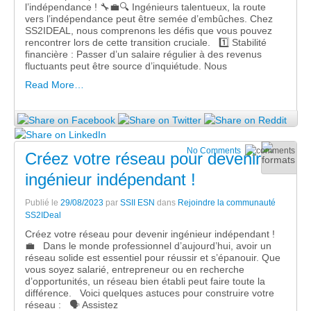
l’indépendance ! 🔧💼🔍 Ingénieurs talentueux, la route
vers l’indépendance peut être semée d’embûches. Chez
SS2IDEAL, nous comprenons les défis que vous pouvez
rencontrer lors de cette transition cruciale. 1️⃣ Stabilité
financière : Passer d’un salaire régulier à des revenus
fluctuants peut être source d’inquiétude. Nous
Read More…
No Comments
Créez votre réseau pour devenir
ingénieur indépendant !
Publié le
29/08/2023
par
SSII ESN
dans
Rejoindre la communauté
SS2IDeal
Créez votre réseau pour devenir ingénieur indépendant !
💼 Dans le monde professionnel d’aujourd’hui, avoir un
réseau solide est essentiel pour réussir et s’épanouir. Que
vous soyez salarié, entrepreneur ou en recherche
d’opportunités, un réseau bien établi peut faire toute la
différence. Voici quelques astuces pour construire votre
réseau : 🗣️ Assistez