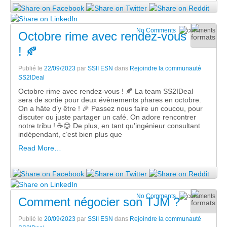
No Comments
Octobre rime avec rendez-vous
! 🍂
Publié le
22/09/2023
par
SSII ESN
dans
Rejoindre la communauté
SS2IDeal
Octobre rime avec rendez-vous ! 🍂 La team SS2IDeal
sera de sortie pour deux évènements phares en octobre.
On a hâte d’y être ! 🎉 Passez nous faire un coucou, pour
discuter ou juste partager un café. On adore rencontrer
notre tribu ! ☕️😊 De plus, en tant qu’ingénieur consultant
indépendant, c’est bien plus que
Read More…
No Comments
Comment négocier son TJM ?
Publié le
20/09/2023
par
SSII ESN
dans
Rejoindre la communauté