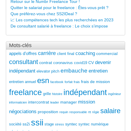
Retour sur le Numbr Freelance Tour !
Quitter le salariat pour le freelance : Êtes-vous prêt ?
Que préférez-vous chez SS2IDeal ?
📈 Les compétences tech les plus recherchées en 2023
De consultant salarié à freelance : Le choix s’impose
Mots-clés
carrière
coaching
appels d'offres
commercial
client final
consultant
devenir
contrat
CV
coronavirus
covid19
embauche
indépendant
entretien
elevator pitch
esn
frais de mission
entretien annuel
facebook
forfait
frais
freelance
indépendant
grille
histoire
ingénieur
mission
intercontrat
manager
informaticien
leader
salaire
négociations
proposition
requin
responsable
rtt
régie
ssii
ss2i
syntec
société
stage
syntec numérique
stress