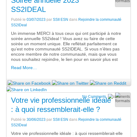
Soirée annuelle 2023
SS2IDEAL
Publié le
03/07/2023
par
SSII ESN
dans
Rejoindre la communauté
SS2IDeal
Un immense MERCI à tous ceux qui ont participé à notre
soirée annuelle SS2ideal ! Vous avez su faire de cette
soirée un moment unique. Elle reflétait parfaitement ce
qu’est notre communauté SS2IDEAL. Si vous n’êtes pas
encore membre de notre communauté, mais que vous
nous souhaitez rejoindre, le lien pour en savoir plus est
Read More…
No Comments
Votre vie professionnelle idéale
: à quoi ressemblerait-elle ?
Publié le
30/06/2023
par
SSII ESN
dans
Rejoindre la communauté
SS2IDeal
Votre vie professionnelle idéale : à quoi ressemblerait-elle