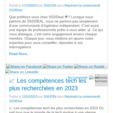
Publié le
17/10/2023
par
SSII ESN
dans
Rejoindre la communauté
SS2IDeal
Que préférez-vous chez SS2IDeal 🌟? Lorsque nous
parlons de SS2IDEAL, nous ne parlons pas simplement
d’une communauté d’ingénieur indépendant. C’est aussi
une équipe de professionnels prêts à vous aider 🤝. Ce qui
nous distingue, c’est notre engagement envers chaque
membre. Chaque jour, nous mettons en œuvre notre
expertise pour vous conseiller, répondre à vos
interrogations
Read More…
No Comments
📈 Les compétences tech les
plus recherchées en 2023
Publié le
13/10/2023
par
SSII ESN
dans
Rejoindre la communauté
SS2IDeal
📈 Les compétences tech les plus recherchées en 2023 On
sait tous que le monde de la tech évolue à une vitesse