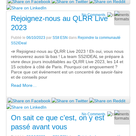
No Comments
Rejoignez-nous au QLRR Live
2023
Publié le
06/10/2023
par
SSII ESN
dans
Rejoindre la communauté
SS2IDeal
📣 Rejoignez-nous au QLRR Live 2023 ! Eh oui, vous nous
retrouverez aussi là-bas ! La team SS2IDEAL se prépare à
vivre deux jours inoubliables au QLRR Live 2023, les 14 et
15 octobre à côté de Paris. Pourquoi cet engouement ?
Parce que cet événement est un concentré de savoir-faire
et de conseils pour
Read More…
No Comments
On sait ce que c’est, on y est
passé avant vous