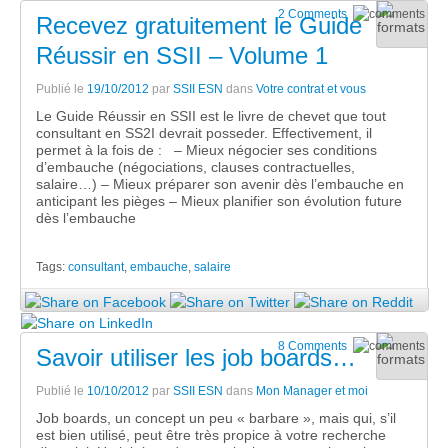
2 Comments
Recevez gratuitement le Guide
Réussir en SSII – Volume 1
Publié le
19/10/2012
par
SSII ESN
dans
Votre contrat et vous
Le Guide Réussir en SSII est le livre de chevet que tout
consultant en SS2I devrait posseder. Effectivement, il
permet à la fois de : – Mieux négocier ses conditions
d’embauche (négociations, clauses contractuelles,
salaire…) – Mieux préparer son avenir dès l’embauche en
anticipant les pièges – Mieux planifier son évolution future
dès l’embauche
Tags:
consultant
,
embauche
,
salaire
8 Comments
Savoir utiliser les job boards…
Publié le
10/10/2012
par
SSII ESN
dans
Mon Manager et moi
Job boards, un concept un peu « barbare », mais qui, s’il
est bien utilisé, peut être très propice à votre recherche