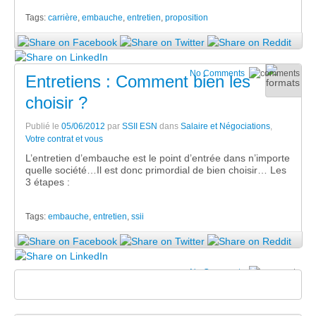
Tags:
carrière
,
embauche
,
entretien
,
proposition
No Comments
Entretiens : Comment bien les
choisir ?
Publié le
05/06/2012
par
SSII ESN
dans
Salaire et Négociations
,
Votre contrat et vous
L’entretien d’embauche est le point d’entrée dans n’importe
quelle société…Il est donc primordial de bien choisir… Les
3 étapes :
Tags:
embauche
,
entretien
,
ssii
No Comments