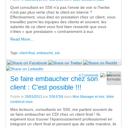
Quel consultant en SSII n’a pas l’envie de voir si l’herbe
n’est pas plus verte chez le client en interne ?
Effectivement, vous êtes en prestation chez un client, vous
travaillez parmi les équipes des clients et souvent, les
salariés de ce client vous font bien ressentir que vous
n’êtes « que prestataire » contrairement à eux
Read More…
Tags:
client final
,
embauche
,
ssii
4 Comments
Se faire embaucher chez son
client : C’est possible !!!
Publié le
29/03/2013
par
SSII ESN
dans
Mon Manager et moi
,
Votre
contrat et vous
Mes lecteurs, consultants en SSII, me parlent souvent de
se faire embaucher en CDI chez un client final ! Ils
espèrent tous trouver l’épanouissement professionnel en
intégrant un client final et pensent que de cette manière, ils