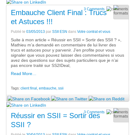
3 Comments
Embauche Client Final : Trucs
et Astuces !!!
Publié le
03/05/2013
par
SSII ESN
dans
Votre contrat et vous
Suite à mon article « Réussir en SSII = Sortir des SSII ? »,
Mathieu m’a demandé en commentaire de lui livrer des
trucs et astuces pour y parvenir. J’en profite pour vous
signaler que vous pouvez laisser des commentaires si vous
avez des questions sur des sujets particuliers que je n’ai
pas encore traité sur SS2IDeal,
Read More…
Tags:
client final
,
embauche
,
ssii
3 Comments
Réussir en SSII = Sortir des
SSII ?
Publié le
30/04/2013
par
SSII ESN
dans
Votre contrat et vous