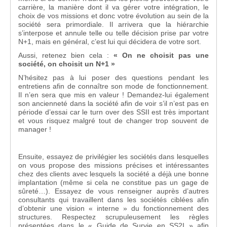
carrière, la manière dont il va gérer votre intégration, le
choix de vos missions et donc votre évolution au sein de la
société sera primordiale. Il arrivera que la hiérarchie
s’interpose et annule telle ou telle décision prise par votre
N+1, mais en général, c’est lui qui décidera de votre sort.
Aussi, retenez bien cela :
« On ne choisit pas une
société, on choisit un N+1 »
N’hésitez pas à lui poser des questions pendant les
entretiens afin de connaître son mode de fonctionnement.
Il n’en sera que mis en valeur ! Demandez-lui également
son ancienneté dans la société afin de voir s’il n’est pas en
période d’essai car le turn over des SSII est très important
et vous risquez malgré tout de changer trop souvent de
manager !
Ensuite, essayez de privilégier les sociétés dans lesquelles
on vous propose des missions précises et intéressantes
chez des clients avec lesquels la société a déjà une bonne
implantation (même si cela ne constitue pas un gage de
sûreté…). Essayez de vous renseigner auprès d’autres
consultants qui travaillent dans les sociétés ciblées afin
d’obtenir une vision « interne » du fonctionnement des
structures. Respectez scrupuleusement les règles
présentées dans le « Guide de Survie en SS2I » afin