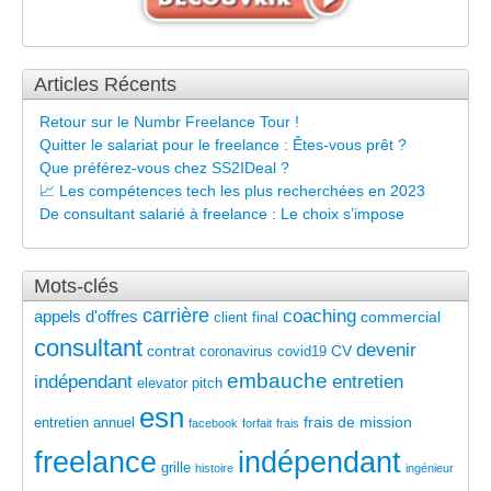
Articles Récents
Retour sur le Numbr Freelance Tour !
Quitter le salariat pour le freelance : Êtes-vous prêt ?
Que préférez-vous chez SS2IDeal ?
📈 Les compétences tech les plus recherchées en 2023
De consultant salarié à freelance : Le choix s’impose
Mots-clés
carrière
coaching
appels d'offres
commercial
client final
consultant
devenir
contrat
CV
coronavirus
covid19
embauche
indépendant
entretien
elevator pitch
esn
frais de mission
entretien annuel
facebook
forfait
frais
freelance
indépendant
grille
histoire
ingénieur