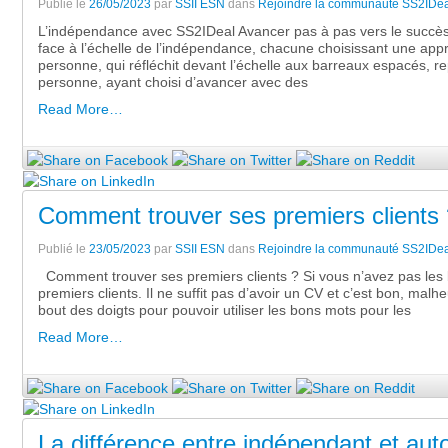
Publié le
26/05/2023
par
SSII ESN
dans
Rejoindre la communauté SS2IDea
L’indépendance avec SS2IDeal Avancer pas à pas vers le succès 
face à l’échelle de l’indépendance, chacune choisissant une app
personne, qui réfléchit devant l’échelle aux barreaux espacés,
personne, ayant choisi d’avancer avec des
Read More…
Comment trouver ses premiers clients 
Publié le
23/05/2023
par
SSII ESN
dans
Rejoindre la communauté SS2IDea
Comment trouver ses premiers clients ? Si vous n’avez pas les
premiers clients. Il ne suffit pas d’avoir un CV et c’est bon, mal
bout des doigts pour pouvoir utiliser les bons mots pour les
Read More…
La différence entre indépendant et aut