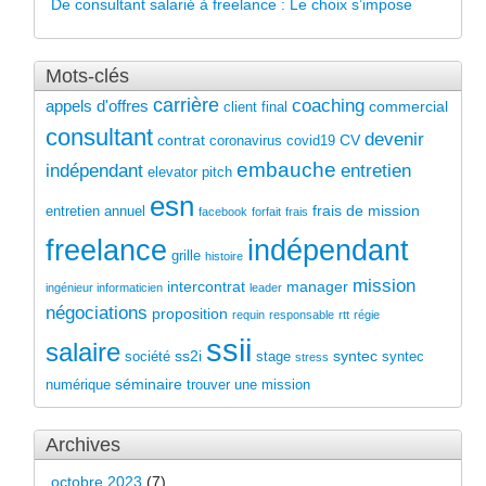
De consultant salarié à freelance : Le choix s’impose
Mots-clés
carrière
coaching
appels d'offres
commercial
client final
consultant
devenir
contrat
CV
coronavirus
covid19
embauche
indépendant
entretien
elevator pitch
esn
frais de mission
entretien annuel
facebook
forfait
frais
freelance
indépendant
grille
histoire
mission
intercontrat
manager
ingénieur informaticien
leader
négociations
proposition
requin
responsable
rtt
régie
ssii
salaire
ss2i
syntec
société
stage
syntec
stress
séminaire
numérique
trouver une mission
Archives
octobre 2023
(7)