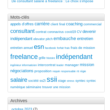
De consultant salarié à freelance : Le choix s’impose
Mots-clés
carrière
coaching
appels d'offres
commercial
client final
consultant
devenir
contrat
CV
coronavirus
covid19
embauche
indépendant
entretien
elevator pitch
esn
frais de mission
entretien annuel
facebook
forfait
frais
freelance
indépendant
grille
histoire
mission
intercontrat
manager
ingénieur informaticien
leader
négociations
proposition
requin
responsable
rtt
régie
ssii
salaire
ss2i
syntec
société
stage
syntec
stress
séminaire
numérique
trouver une mission
Archives
octobre 2023
(7)