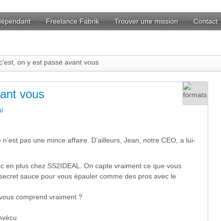
ndépendant
Freelance Fabrik
Trouver une mission
Contact
c’est, on y est passé avant vous
vant vous
l
n’est pas une mince affaire. D’ailleurs, Jean, notre CEO, a lui-
 truc en plus chez SS2IDEAL. On capte vraiment ce que vous
 secret sauce pour vous épauler comme des pros avec le
i vous comprend vraiment ?
amvécu