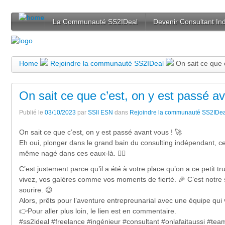
La Communauté SS2IDeal
Devenir Consultant I
Home
Rejoindre la communauté SS2IDeal
On sait ce que 
On sait ce que c’est, on y est passé a
Publié le
03/10/2023
par
SSII ESN
dans
Rejoindre la communauté SS2IDea
On sait ce que c’est, on y est passé avant vous ! 🚀
Eh oui, plonger dans le grand bain du consulting indépendant, ce 
même nagé dans ces eaux-là. 🏊‍♂️
C’est justement parce qu’il a été à votre place qu’on a ce petit
vivez, vos galères comme vos moments de fierté. 🎉 C’est notre
sourire. 😉
Alors, prêts pour l’aventure entrepreunarial avec une équipe qu
👉Pour aller plus loin, le lien est en commentaire.
#ss2ideal #freelance #ingénieur #consultant #onlafaitaussi #te