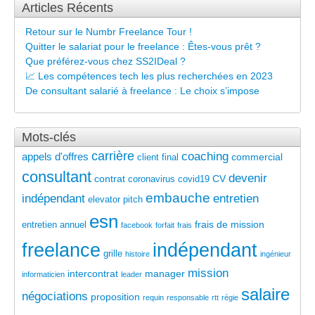
Articles Récents
Retour sur le Numbr Freelance Tour !
Quitter le salariat pour le freelance : Êtes-vous prêt ?
Que préférez-vous chez SS2IDeal ?
📈 Les compétences tech les plus recherchées en 2023
De consultant salarié à freelance : Le choix s’impose
Mots-clés
carrière
coaching
appels d'offres
commercial
client final
consultant
devenir
contrat
CV
coronavirus
covid19
embauche
indépendant
entretien
elevator pitch
esn
frais de mission
entretien annuel
facebook
forfait
frais
freelance
indépendant
grille
histoire
ingénieur
mission
intercontrat
manager
informaticien
leader
salaire
négociations
proposition
requin
responsable
rtt
régie