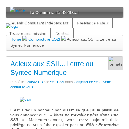
La Communauté SS2IDeal
Devenir Consultant Indépendant
Freelance Fabrik
Trouver une mission
Contact
Home
Conjoncture SS2I
Adieux aux SSII…Lettre au
Syntec Numérique
Adieux aux SSII…Lettre au
Syntec Numérique
Publié le
13/05/2013
par
SSII ESN
dans
Conjoncture SS2I
,
Votre
contrat et vous
C’est avec un bonheur non dissimulé que j’ai le plaisir de
vous annoncer que :
« Vous ne travaillez plus dans une
SSII »
. Malheureusement, vous avez aujourd’hui le
privilège de vous faire exploiter par une
ESN : Entreprise