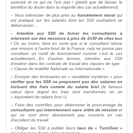
autorisé et ce qui ne l’est pas ! (plutôt que de laisser le
bénéfice du doute dans la majorité des cas actuellement)
– Vous intéresser de plus près au
harcèlement moral
qui
est pratiqué sur les salariés dont les SSII souhaitent se
débarrasser…
–
Interdire aux SSII de forcer les consultants à
intervenir sur des missions à plus de 1h30 de chez eux
! Ou au moins, faire en sorte que si le consultant refuse
une mission à l’autre bout de la France, cela ne puisse pas
constituer un motif de licenciement comme c’est le cas
actuellement…En d’autres termes, interdire aux SSII
d’insérer dans les contrats de travail des clauses de type :
« Clause de mobilité Nationale ou Internationale ».
– Envoyer des émissaires en « candidats mystères » pour
vérifier que les SSII ne proposent pas des salaires en
incluant des frais comme du salaire brut
(le fameux
calcul dans lequel les frais sont transformés en un
« équivalant de salaire brut »)
– Faire des contrôles pour déterminer le pourcentage de
consultants qui interviennent sans ordre de mission
et
qui ne sont donc absolument pas couverts en cas
d’accident du travail.
– Obliger les SSII à publier leurs
taux de « TurnOver »