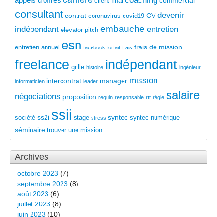
carrière
coaching
appels d'offres
commercial
client final
consultant
devenir
contrat
CV
coronavirus
covid19
embauche
indépendant
entretien
elevator pitch
esn
frais de mission
entretien annuel
facebook
forfait
frais
freelance
indépendant
grille
histoire
ingénieur
mission
intercontrat
manager
informaticien
leader
salaire
négociations
proposition
requin
responsable
rtt
régie
ssii
ss2i
syntec
société
stage
syntec numérique
stress
séminaire
trouver une mission
Archives
octobre 2023
(7)
septembre 2023
(8)
août 2023
(6)
juillet 2023
(8)
juin 2023
(10)